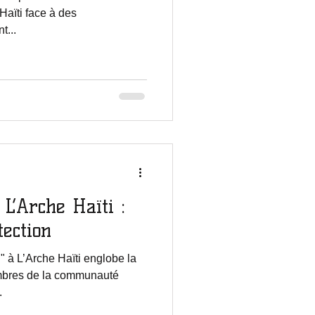
Haïti face à des
t...
L’Arche Haïti :
tection
 à L’Arche Haïti englobe la
mbres de la communauté
.