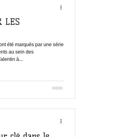
R LES
ont été marqués par une série
ents au sein des
lentin à...
ur clé dans le