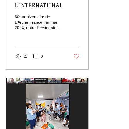
L'INTERNATIONAL
60ᵉ anniversaire de
L’Arche France Fin mai
2024, notre Présidente
Caroline a participé au 60ᵉ
anniversaire de L’Arche
France à...
11
0