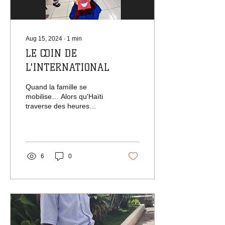
Aug 15, 2024
∙
1
min
LE COIN DE
L'INTERNATIONAL
Quand la famille se
mobilise… Alors qu'Haïti
traverse des heures
sombres, marquées par
l'incertitude et les défis,
une vérité demeure :...
6
0