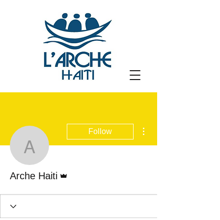
More actions
Follow
Arche Haiti
Admin
Arche Haiti