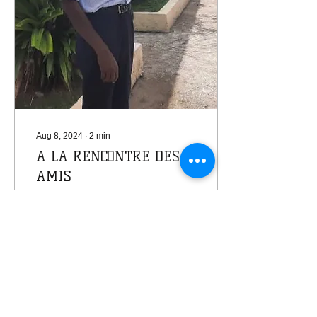
Aug 8, 2024
∙
2
min
A LA RENCONTRE DES
AMIS
Gabriel Dorfeuille
(Chantal) Gabriel est né à
Chantal en novembre
1965. Mince et de grande
taille, il a été accueilli
comme externe en...
13
0