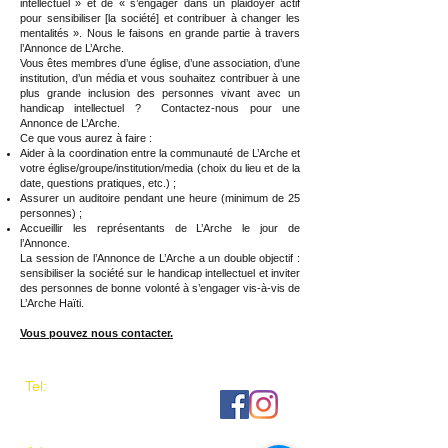
intellectuel » et de « s’engager dans un plaidoyer actif
pour sensibiliser [la société] et contribuer à changer les
mentalités ». Nous le faisons en grande partie à travers
l’Annonce de L’Arche.
Vous êtes membres d’une église, d’une association, d’une
institution, d’un média et vous souhaitez contribuer à une
plus grande inclusion des personnes vivant avec un
handicap intellectuel ? Contactez-nous pour une
Annonce de L’Arche.
Ce que vous aurez à faire :
Aider à la coordination entre la communauté de L’Arche et
votre église/groupe/institution/media (choix du lieu et de la
date, questions pratiques, etc.) ;
Assurer un auditoire pendant une heure (minimum de 25
personnes) ;
Accueillir les représentants de L’Arche le jour de
l’Annonce.
La session de l’Annonce de L’Arche a un double objectif :
sensibiliser la société sur le handicap intellectuel et inviter
des personnes de bonne volonté à s’engager vis-à-vis de
L’Arche Haïti.
Vous pouvez nous contacter.
​​Tel:
+(509)
2813 1490
+(509)
2816 1490